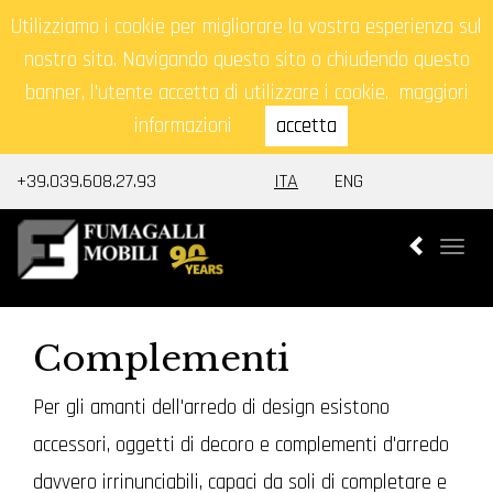
Utilizziamo i cookie per migliorare la vostra esperienza sul
nostro sito. Navigando questo sito o chiudendo questo
banner, l'utente accetta di utilizzare i cookie.
maggiori
informazioni
accetta
+39.039.608.27.93
ITA
ENG
Togg
navi
Complementi
Per gli amanti dell'arredo di design esistono
accessori, oggetti di decoro e complementi d'arredo
davvero irrinunciabili, capaci da soli di completare e