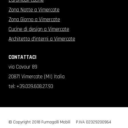
Euromobil cucine
Zona Notte a Vimercate
Zona Giorno a Vimercate
Cucine di design a Vimercate
Architetto d'interni a Vimercate
CONTATTACI
via Cavour 89
20871 Vimercate (MI) Italia
tel:
+39.039.608.27.93
© Copyright 2018 Fumagalli Mobili
P.IVA 02329200964