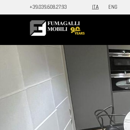
+39.039.608.27.93
ITA
ENG