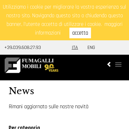
Utilizziamo i cookie per migliorare la vostra esperienza sul
nostro sito. Navigando questo sito o chiudendo questo
banner, l'utente accetta di utilizzare i cookie.
maggiori
informazioni
accetta
+39.039.608.27.93
ITA
ENG
Togg
navi
News
Rimani aggiornato sulle nostre novità
Per categoria