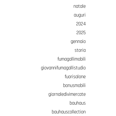
natale
auguri
2024
2025
gennaio
storia
fumagallimobili
giovannifumagallistudio
fuorisalone
bonusmobili
giornaledivimercate
bauhaus
bauhauscollection