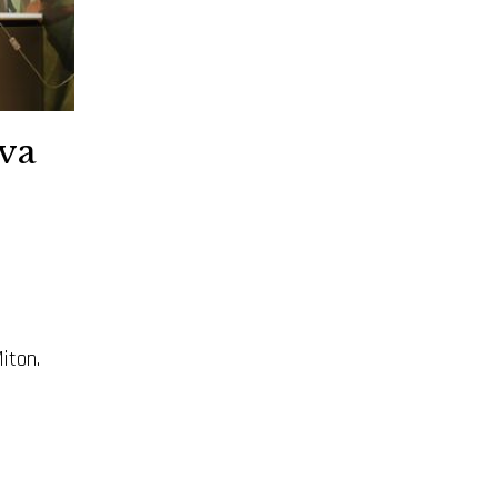
va
iton.