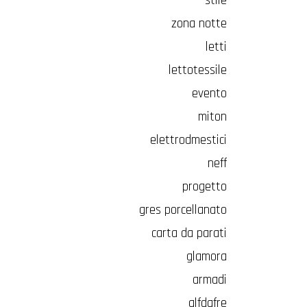
stile
zona notte
letti
lettotessile
evento
miton
elettrodmestici
neff
progetto
gres porcellanato
carta da parati
glamora
armadi
alfdafre