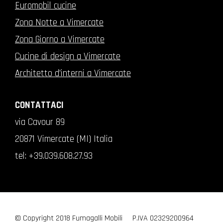
Euromobil cucine
Zona Notte a Vimercate
Zona Giorno a Vimercate
Cucine di design a Vimercate
Architetto d'interni a Vimercate
CONTATTACI
via Cavour 89
20871 Vimercate (MI) Italia
tel:
+39.039.608.27.93
© Copyright 2018 Fumagalli Mobili
P.IVA 02329200964