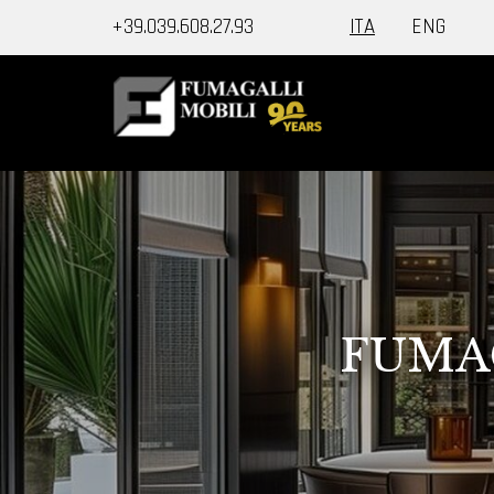
+39.039.608.27.93
ITA
ENG
F